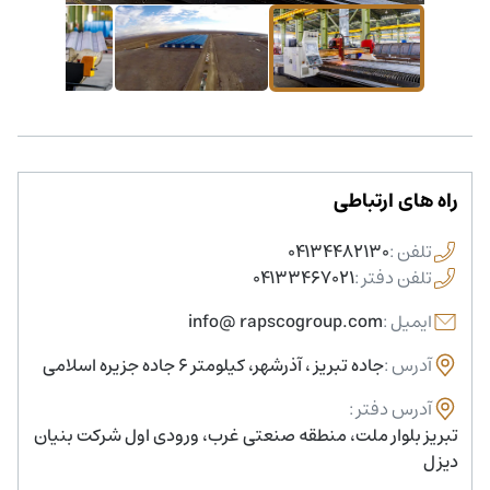
راه های ارتباطی
تلفن
:
04134482130
تلفن دفتر
:
04133467021
ایمیل
:
info@ rapscogroup.com
آدرس
:
جاده تبریز ، آذرشهر، کیلومتر 6 جاده جزیره اسلامی
آدرس دفتر
:
تبریز بلوار ملت، منطقه صنعتی غرب، ورودی اول شرکت بنیان
دیزل