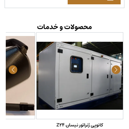
محصولات و خدمات
کانوپی ژنراتور نیسان Z24
سنس