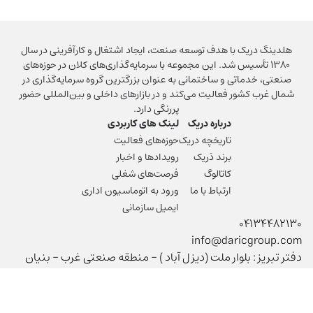
هلدینگ دریک با هدف توسعه صنعت، ایجاد اشتغال و کارآفرینی در سال
۱۳۸۰ تأسیس شد. این مجموعه با سرمایه‌گذاری‌های کلان در حوزه‌های
صنعتی، خدماتی و ساختمانی به عنوان بزرگترین گروه سرمایه‌گذاری در
شمال غرب کشور فعالیت می‌کند و در بازارهای داخلی و بین‌المللی حضور
پررنگی دارد.
درباره دریک
لینک های کاربردی
تاریخچه دریک
حوزه‌های فعالیت
برند دَریک
رویدادها و اخبار
کاتالوگ
فرصت‌های شغلی
ارتباط با ما
ورود به اتوماسیون اداری
ایمیل سازمانی
04134482130
info@daricgroup.com
دفتر تبریز : بلوار ملت (ديزل آباد ) - منطقه صنعتی غرب - بنيان
ديزل
دفتر تهران : شهرک غرب، بلوار دادمان، خیابان شجریان شمالی،
کوچه پنجم، پلاک ۲۸